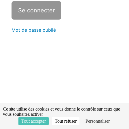
Statistiques
La
perte
de
Mot de passe oublié
connaissance
Section
de
membre
Accident
vasculaire
cérébral
et
crise
convulsive
Ce site utilise des cookies et vous donne le contrôle sur ceux que
généralisée
vous souhaitez activer
Tout accepter
Tout refuser
Personnaliser
Crise