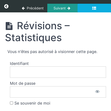
Panneau de gestion des cookies
-
Return to cours: Secourisme
Précédent
Suivant
Garrot
Secourisme
Révisions –
Obstruction
des
voies
Statistiques
aériennes
par
un
Vous n'êtes pas autorisé à visionner cette page.
corps
étranger
Identifiant
Obstruction
des voies
aériennes
Mot de passe
par un
corps
étranger
Se souvenir de moi
Révisions -