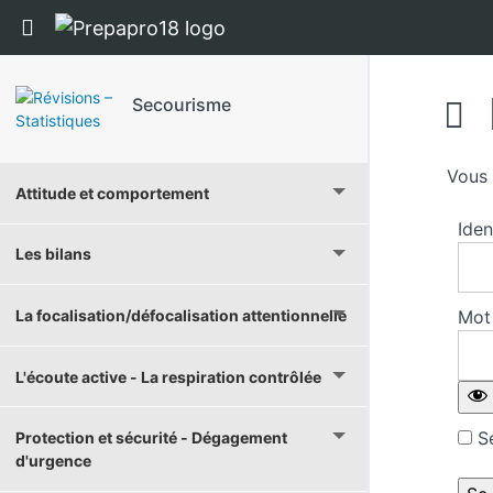
Panneau de gestion des cookies
Return to cours: Secourisme
Secourisme
Vous 
Attitude et comportement
Iden
Les bilans
La focalisation/défocalisation attentionnelle
Mot
L'écoute active - La respiration contrôlée
Se
Protection et sécurité - Dégagement
d'urgence