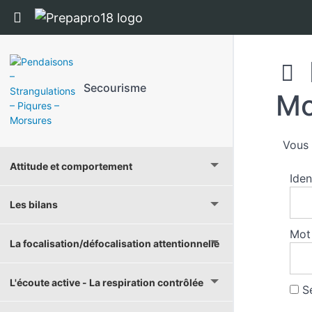
Panneau de gestion des cookies
Return to cours: Secourisme
Secourisme
Mo
Vous 
Attitude et comportement
Iden
Les bilans
Mot
La focalisation/défocalisation attentionnelle
L'écoute active - La respiration contrôlée
Se