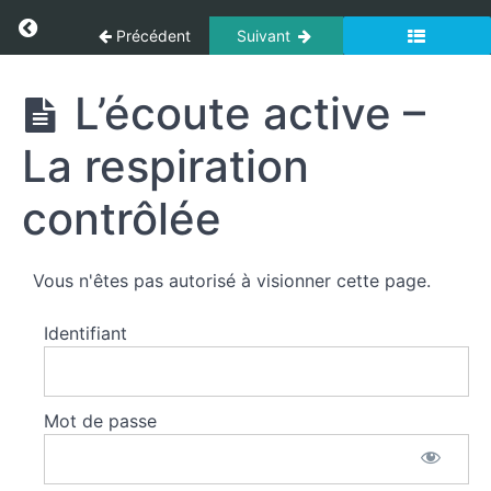
Panneau de gestion des cookies
et
Return to cours: Secourisme
Précédent
Suivant
comportement
Secourisme
L’écoute active –
Les
bilans
La respiration
La
contrôlée
focalisation/défocalisation
attentionnelle
Vous n'êtes pas autorisé à visionner cette page.
L'écoute
active
Identifiant
-
La
respiration
contrôlée
Mot de passe
L'écoute