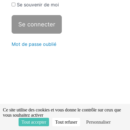
active -
Se souvenir de moi
La
respiration
contrôlée
Révisions -
Statistiques
Mot de passe oublié
Protection
et
sécurité
-
Dégagement
d'urgence
Le
matériel
de
Ce site utilise des cookies et vous donne le contrôle sur ceux que
secours
vous souhaitez activer
Tout accepter
Tout refuser
Personnaliser
L'arrêt