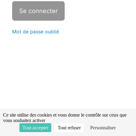
-
Intoxications
Révisions -
Statistiques
Mot de passe oublié
Pendaisons
-
Strangulations
-
Piqures
-
Morsures
Le
syndrome
de
suspension
Ce site utilise des cookies et vous donne le contrôle sur ceux que
-
vous souhaitez activer
Les
Tout accepter
Tout refuser
Personnaliser
victimes