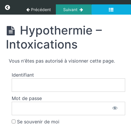
Affections
Panneau de gestion des cookies
Return to cours: Secourisme
liées
Précédent
Suivant
à
la
Secourisme
Hypothermie –
chaleur
Intoxications
Compression
de
membre
Vous n'êtes pas autorisé à visionner cette page.
(crush
syndrom)
-
Identifiant
Gelures
Hypothermie
Mot de passe
-
Intoxications
Se souvenir de moi
Hypothermie