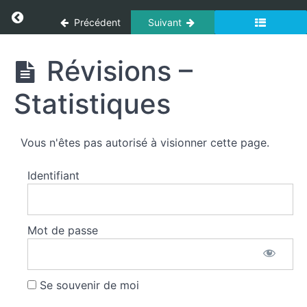
Panneau de gestion des cookies
Return to cours: Secourisme
Précédent
Suivant
Secourisme
Révisions –
Statistiques
Attitude
et
comportement
Vous n'êtes pas autorisé à visionner cette page.
Identifiant
Les
bilans
Mot de passe
Les
bilans
Révisions -
Se souvenir de moi
Statistiques