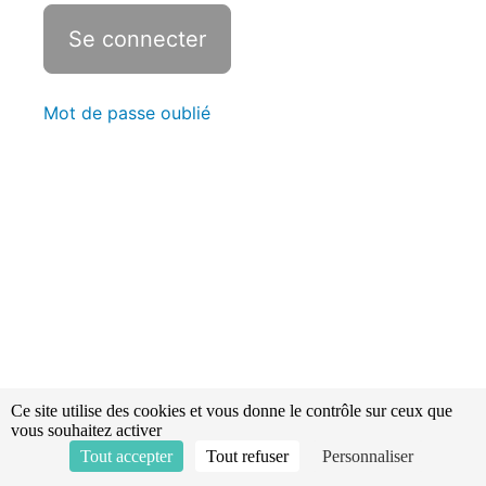
La
focalisation/défocalisation
attentionnelle
Mot de passe oublié
L'écoute
active
-
La
respiration
contrôlée
Protection
et
sécurité
-
Dégagement
Ce site utilise des cookies et vous donne le contrôle sur ceux que
d'urgence
vous souhaitez activer
Tout accepter
Tout refuser
Personnaliser
Le