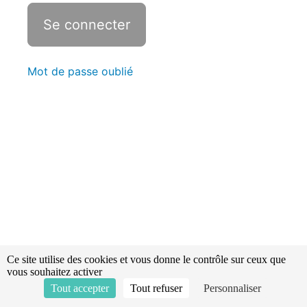
Statistiques
Crise
d'asthme
-
Mot de passe oublié
Douleur
thoracique
(non
traumatique)
-
Malaise
hypoglycémique
Réaction
allergique
grave
:
anaphylaxie
Ce site utilise des cookies et vous donne le contrôle sur ceux que
vous souhaitez activer
Tout accepter
Tout refuser
Personnaliser
Malaise