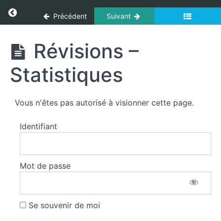
Panneau de gestion des cookies
Return to cours: Secourisme
de
Précédent
Suivant
membre
Secourisme
Révisions –
Accident
vasculaire
Statistiques
cérébral
et
crise
convulsive
Vous n'êtes pas autorisé à visionner cette page.
généralisée
Identifiant
Accident
vasculaire
cérébral
Mot de passe
Crise
convulsive
généralisée
Se souvenir de moi
Révisions -