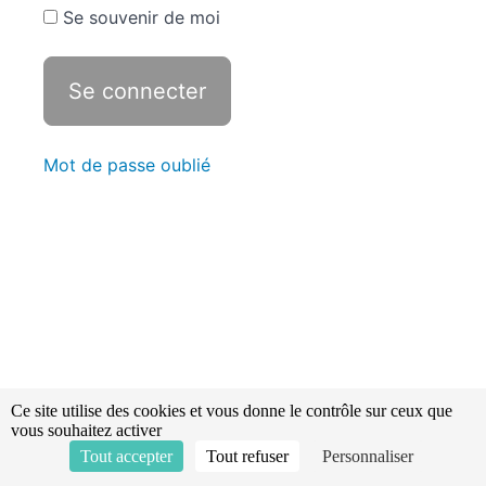
de
Se souvenir de moi
suspension
- Victimes
d'explosion
Révisions -
Statistiques
Mot de passe oublié
Les
plaies
Les
noyades
Les
brûlures
Ce site utilise des cookies et vous donne le contrôle sur ceux que
Accident
vous souhaitez activer
lié
Tout accepter
Tout refuser
Personnaliser
à