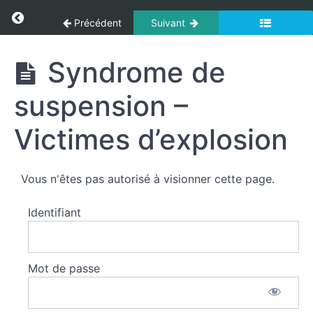
Panneau de gestion des cookies
Return to cours: Secourisme
Précédent
Suivant
Pendaisons
-
Secourisme
Strangulations
Syndrome de
-
Piqures
suspension –
-
Morsures
Victimes d’explosion
Le
syndrome
Vous n'êtes pas autorisé à visionner cette page.
de
suspension
Identifiant
-
Les
victimes
d'explosion
Mot de passe
Syndrome