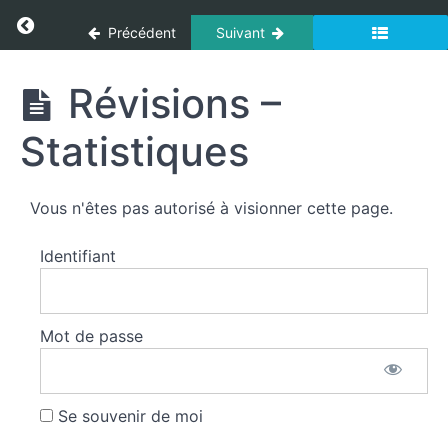
Panneau de gestion des cookies
Douleur
Return to cours: Secourisme
Précédent
Suivant
thoracique
(non
traumatique)
Secourisme
Révisions –
-
Malaise
Statistiques
hypoglycémique
Crise
d'asthme
Vous n'êtes pas autorisé à visionner cette page.
Douleur
thoracique
Identifiant
(non
traumatique)
Malaise
hypoglycémique
Mot de passe
- Mesure de la
glycémie
capillaire
Se souvenir de moi
Révisions -