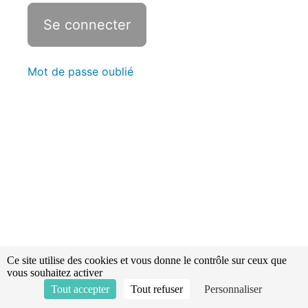
Statistiques
Réaction
allergique
grave
Mot de passe oublié
:
anaphylaxie
Malaise
et
aggravation
de
maladie
Hygiène
et
asepsie
Ce site utilise des cookies et vous donne le contrôle sur ceux que
vous souhaitez activer
Tout accepter
Tout refuser
Personnaliser
Matériel
de