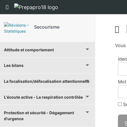
Panneau de gestion des cookies
Return to cours: Secourisme
Secourisme
Vous 
Attitude et comportement
Iden
Les bilans
La focalisation/défocalisation attentionnelle
Mot
L'écoute active - La respiration contrôlée
Se
Protection et sécurité - Dégagement
d'urgence