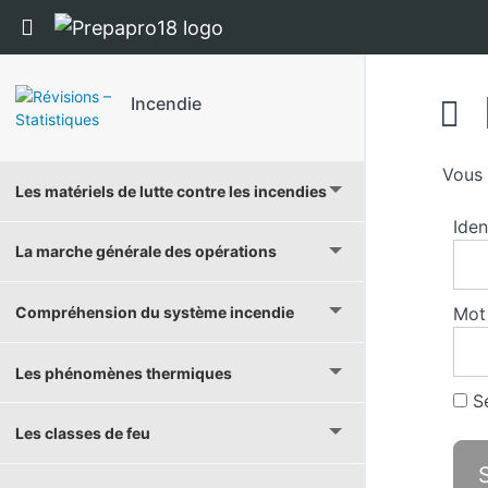
Panneau de gestion des cookies
Return to cours: Incendie
Incendie
Vous 
Les matériels de lutte contre les incendies
Iden
La marche générale des opérations
Compréhension du système incendie
Mot
Les phénomènes thermiques
Se
Les classes de feu