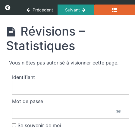
Panneau de gestion des cookies
de
Return to cours: Incendie
Précédent
Suivant
dimensionnement
hydraulique
Incendie
Révisions –
Principes
de
Statistiques
la
défense
extérieure
Vous n'êtes pas autorisé à visionner cette page.
contre
l'incendie
Identifiant
Principes
de la
défense
Mot de passe
extérieure
contre
l'incendie
Se souvenir de moi
Révisions -