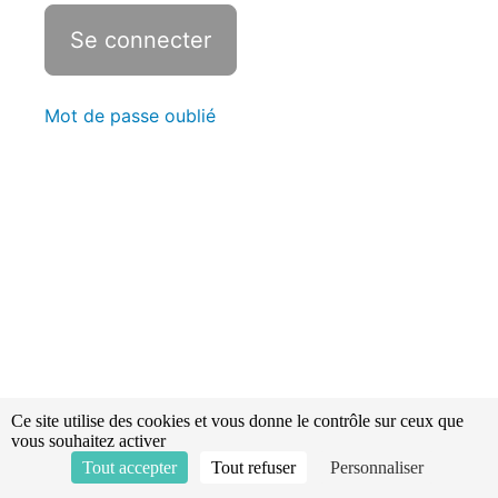
Statistiques
Les
points
d'aspiration
Mot de passe oublié
naturels
et
artificiels
Techniques
d'extinction
Le
refroidissement
des
fumées
(Gas
Ce site utilise des cookies et vous donne le contrôle sur ceux que
cooling)
vous souhaitez activer
Tout accepter
Tout refuser
Personnaliser
Extinction