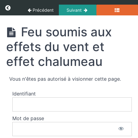
Panneau de gestion des cookies
artificiels
Return to cours: Incendie
Précédent
Suivant
Techniques
Incendie
Feu soumis aux
d'extinction
effets du vent et
Le
refroidissement
effet chalumeau
des
fumées
(Gas
cooling)
Vous n'êtes pas autorisé à visionner cette page.
Identifiant
Extinction
combinée
/
massive
Mot de passe
Feu
soumis