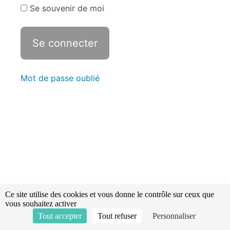
Se souvenir de moi
aux
effets
du
vent
et
effet
chalumeau
Mot de passe oublié
Feu
soumis
aux effets
du vent et
effet
chalumeau
Révisions -
Statistiques
Ce site utilise des cookies et vous donne le contrôle sur ceux que
vous souhaitez activer
Tout accepter
Tout refuser
Personnaliser