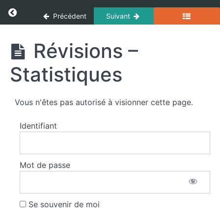
eau
Panneau de gestion des cookies
Return to cours: Incendie
du
Précédent
Suivant
dévidoir
tournant
Incendie
Révisions –
(LDT)
-
Statistiques
ETB
1
et
ETB
Vous n'êtes pas autorisé à visionner cette page.
2
Identifiant
Établissement
de la lance en
eau du
dévidoir
Mot de passe
tournant
(LDT) ETB 1
et ETB 2
Se souvenir de moi
Révisions -