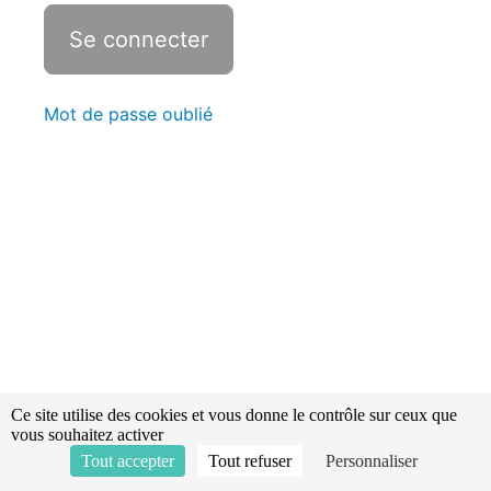
Statistiques
Établissement
d'une
ligne
Mot de passe oublié
d'attaque
sur
une
prise
d'eau
-
ETB
3
Alimentation
d'un
dispositif
hydraulique
Ce site utilise des cookies et vous donne le contrôle sur ceux que
-
vous souhaitez activer
ETB
Tout accepter
Tout refuser
Personnaliser
4