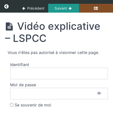
Panneau de gestion des cookies
Return to cours: Techniques Opérationnelles
Sauvegarde
Précédent
Suivant
Opérationnelle
Techniques
Vidéo explicative
Opérationnelles
Sauvetages
et
– LSPCC
mises
en
sécurité
Vous n'êtes pas autorisé à visionner cette page.
Sauvetages
Identifiant
et mises en
sécurité
Vidéo
explicative
Mot de passe
- Les
échelles à
main
Se souvenir de moi
Vidéo
explicative