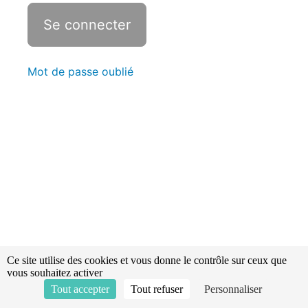
- LSPCC
Vidéo
explicative
-
L'évolution
au moyen
Mot de passe oublié
du LSPCC
Sauvetages
et mises en
sécurité -
Révisions -
Statistiques
L'explosimétrie
Les
transmissions
Ce site utilise des cookies et vous donne le contrôle sur ceux que
vous souhaitez activer
La
Tout accepter
Tout refuser
Personnaliser
topographie