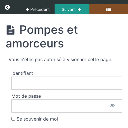
Panneau de gestion des cookies
Les
Return to cours: Techniques Opérationnelles
Précédent
Suivant
transmissions
Techniques
Pompes et
La
Opérationnelles
topographie
amorceurs
Moyens
facilitant
Vous n'êtes pas autorisé à visionner cette page.
l'intervention
des
sapeurs
Identifiant
pompiers
Pompes
Mot de passe
et
amorceurs
Se souvenir de moi
Pompes