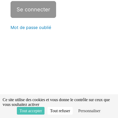
et
amorceurs
Pompes et
amorceurs
- Révisions
Mot de passe oublié
-
Statistiques
Disposition
constructive
Secours
routier
Classification
des
batiments
Ce site utilise des cookies et vous donne le contrôle sur ceux que
vous souhaitez activer
Tout accepter
Tout refuser
Personnaliser
Ventilation