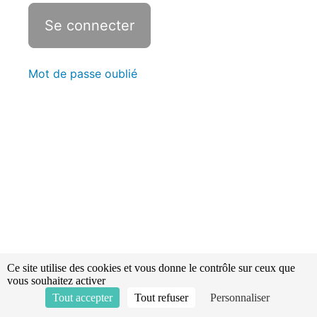
Disposition
constructive
Secours
Mot de passe oublié
routier
Classification
des
batiments
Ventilation
Opérationnelle
Ventilation
opérationnelle
Ce site utilise des cookies et vous donne le contrôle sur ceux que
vous souhaitez activer
Tout accepter
Tout refuser
Personnaliser