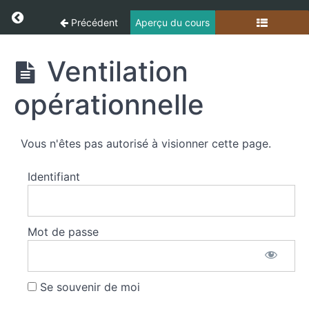
Panneau de gestion des cookies
Return to cours: Techniques Opérationnelles
Précédent
Aperçu du cours
Les
transmissions
Techniques
Ventilation
Opérationnelles
La
opérationnelle
topographie
Moyens
Vous n'êtes pas autorisé à visionner cette page.
facilitant
l'intervention
Identifiant
des
sapeurs
pompiers
Mot de passe
Pompes
et
amorceurs
Se souvenir de moi