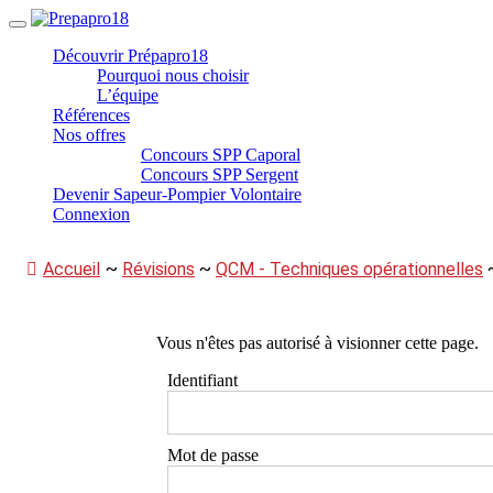
Panneau de gestion des cookies
Aller
au
Découvrir Prépapro18
contenu
Pourquoi nous choisir
L’équipe
Références
Nos offres
Concours SPP Caporal
Concours SPP Sergent
Devenir Sapeur-Pompier Volontaire
Connexion
Accueil
~
Révisions
~
QCM - Techniques opérationnelles
Vous n'êtes pas autorisé à visionner cette page.
Identifiant
Mot de passe