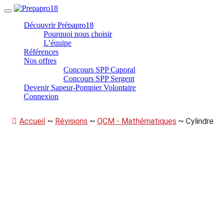
Panneau de gestion des cookies
Aller
au
Découvrir Prépapro18
contenu
Pourquoi nous choisir
L’équipe
Références
Nos offres
Concours SPP Caporal
Concours SPP Sergent
Devenir Sapeur-Pompier Volontaire
Connexion
Accueil
~
Révisions
~
QCM - Mathématiques
~
Cylindre