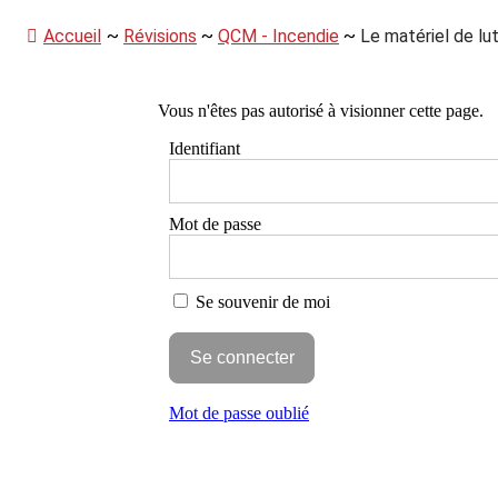
Panneau de gestion des cookies
Aller
Accueil
~
Révisions
~
QCM - Incendie
~
Le matériel de lu
au
contenu
Vous n'êtes pas autorisé à visionner cette page.
Identifiant
Mot de passe
Se souvenir de moi
Mot de passe oublié