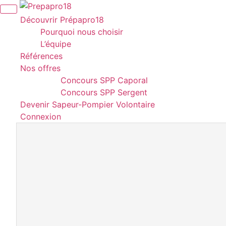
Aller
Panneau de gestion des cookies
au
Découvrir Prépapro18
contenu
Pourquoi nous choisir
L’équipe
Références
Nos offres
Concours SPP Caporal
Concours SPP Sergent
Devenir Sapeur-Pompier Volontaire
Connexion