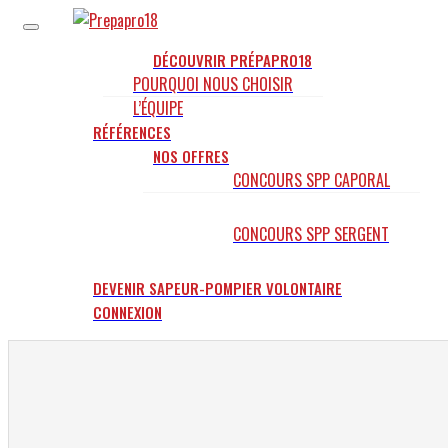
Panneau de gestion des cookies
Aller
au
contenu
DÉCOUVRIR PRÉPAPRO18
POURQUOI NOUS CHOISIR
L’ÉQUIPE
RÉFÉRENCES
NOS OFFRES
CONCOURS SPP CAPORAL
CONCOURS SPP SERGENT
DEVENIR SAPEUR-POMPIER VOLONTAIRE
CONNEXION