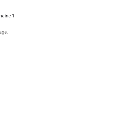
maine 1
age.