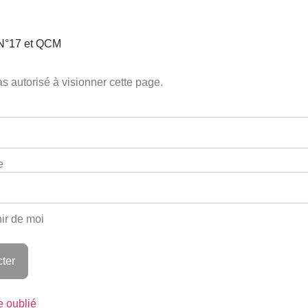
 N°17 et QCM
s autorisé à visionner cette page.
e
ir de moi
e oublié