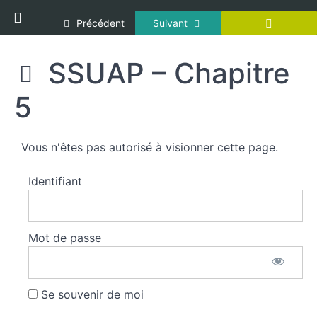
Panneau de gestion des cookies
Return to cours: Sous-officiers
Précédent
Suivant
SSUAP – Chapitre
Sous-
officiers
5
Vous n'êtes pas autorisé à visionner cette page.
Incendie
Identifiant
Interventions
Particulières
Mot de passe
Secourisme
SSUAP -
Se souvenir de moi
Chapitre
1