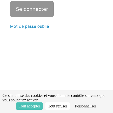
SSUAP
1 -
Révisions -
Statistiques
Mot de passe oublié
SSUAP -
Chapitre
2
SSUAP
2 -
Révisions -
Statistiques
SSUAP -
Chapitre
3
SSUAP
3 -
Ce site utilise des cookies et vous donne le contrôle sur ceux que
Révisions -
vous souhaitez activer
Statistiques
Tout accepter
Tout refuser
Personnaliser