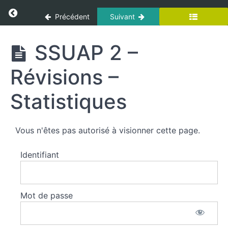
Panneau de gestion des cookies
Return to cours: Sous-officiers
Précédent
Suivant
Interventions
Particulières
Sous-
SSUAP 2 –
officiers
Secourisme
Révisions –
Statistiques
SSUAP -
Chapitre
1
SSUAP
Vous n'êtes pas autorisé à visionner cette page.
1 -
Révisions -
Statistiques
Identifiant
SSUAP -
Chapitre
Mot de passe
2
SSUAP
2 -