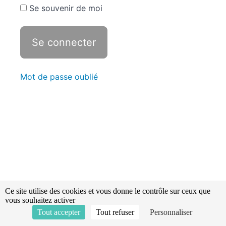
Révisions -
Se souvenir de moi
Statistiques
SSUAP -
Chapitre
3
SSUAP
Mot de passe oublié
3 -
Révisions -
Statistiques
SSUAP -
Chapitre
4
SSUAP
4 -
Révisions -
Statistiques
Ce site utilise des cookies et vous donne le contrôle sur ceux que
vous souhaitez activer
SSUAP -
Chapitre
Tout accepter
Tout refuser
Personnaliser
5