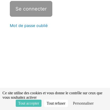
Cylindre
Mot de passe oublié
Cylindre
Révisions -
Statistiques
Cône
Sphère
Récapitulatif
Ce site utilise des cookies et vous donne le contrôle sur ceux que
vous souhaitez activer
Tout accepter
Tout refuser
Personnaliser