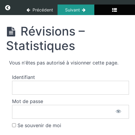
et
Panneau de gestion des cookies
Return to cours: Mathématiques
segments
Précédent
Suivant
Parallèles
Mathématiques
Révisions –
et
perpendiculaires
Statistiques
Polygones
Vous n'êtes pas autorisé à visionner cette page.
Aire
Identifiant
Cercles
et
arcs
Mot de passe
Parallélépipède
Se souvenir de moi
Prisme