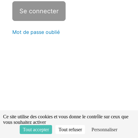
Statistiques
Parallélépipède
Mot de passe oublié
Prisme
Cylindre
Cône
Sphère
Récapitulatif
Ce site utilise des cookies et vous donne le contrôle sur ceux que
vous souhaitez activer
Tout accepter
Tout refuser
Personnaliser