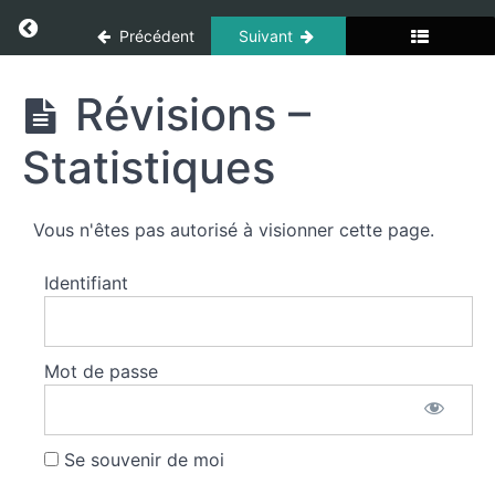
segments
Panneau de gestion des cookies
Return to cours: Mathématiques
Précédent
Suivant
Parallèles
et
Mathématiques
Révisions –
perpendiculaires
Statistiques
Polygones
Vous n'êtes pas autorisé à visionner cette page.
Aire
Identifiant
Cercles
et
arcs
Mot de passe
Cercles
et arcs
Se souvenir de moi
Révisions -