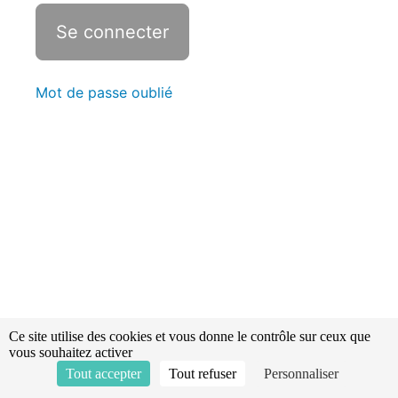
Statistiques
Les
filières,
les
Mot de passe oublié
cadres
d'emplois
et
carrières
Les
instances
consultatives
Les
grades
chez
Ce site utilise des cookies et vous donne le contrôle sur ceux que
les
vous souhaitez activer
sapeurs
Tout accepter
Tout refuser
Personnaliser
pompiers