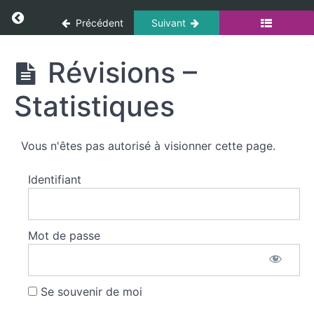
pompiers
Panneau de gestion des cookies
Return to cours: Culture Administrative
Précédent
Suivant
Organisation
Culture
et
Révisions –
Administrative
missions
des
Statistiques
SIS
Droits
Vous n'êtes pas autorisé à visionner cette page.
et
obligations
Identifiant
des
fonctionnaires
Droits et
Mot de passe
obligations
des
fonctionnaires
Se souvenir de moi
Révisions -