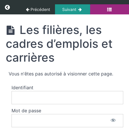
missions
Panneau de gestion des cookies
Return to cours: Culture Administrative
des
Précédent
Suivant
SIS
Culture
Les filières, les
Administrative
Droits
et
cadres d’emplois et
obligations
des
carrières
fonctionnaires
Les
Vous n'êtes pas autorisé à visionner cette page.
filières,
les
Identifiant
cadres
d'emplois
et
carrières
Mot de passe
Les
filières,