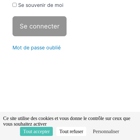
les
Se souvenir de moi
cadres
d'emplois
et
carrières
Révisions -
Statistiques
Mot de passe oublié
Les
instances
consultatives
Les
grades
chez
les
sapeurs
Ce site utilise des cookies et vous donne le contrôle sur ceux que
pompiers
vous souhaitez activer
Tout accepter
Tout refuser
Personnaliser
Le