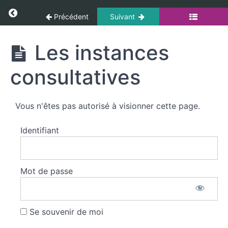
Droits
Panneau de gestion des cookies
Return to cours: Culture Administrative
et
Précédent
Suivant
obligations
des
Culture
Les instances
fonctionnaires
Administrative
consultatives
Les
filières,
les
Vous n'êtes pas autorisé à visionner cette page.
cadres
d'emplois
et
Identifiant
carrières
Les
Mot de passe
instances
consultatives
Se souvenir de moi
Les
instances