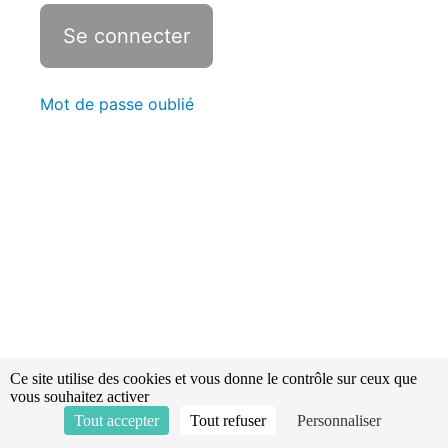
consultatives
Révisions -
Statistiques
Mot de passe oublié
Les
grades
chez
les
sapeurs
pompiers
Le
réseau
associatif
Organisation
Ce site utilise des cookies et vous donne le contrôle sur ceux que
politique
vous souhaitez activer
et
Tout accepter
Tout refuser
Personnaliser
administrative