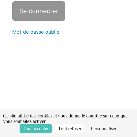
Statistiques
Intervenir
pour
une
Mot de passe oublié
mission
impliquant
des
animaux
La
neutralisation
d'hyménoptères
Les
phénomènes
météorologiques
Ce site utilise des cookies et vous donne le contrôle sur ceux que
vous souhaitez activer
Tout accepter
Tout refuser
Personnaliser