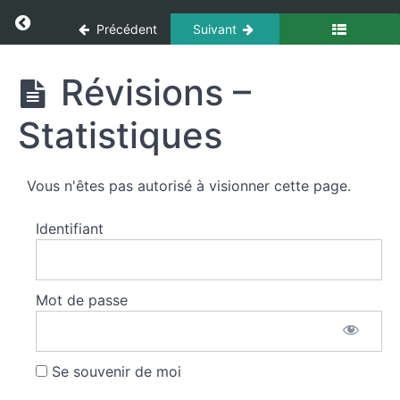
et
Panneau de gestion des cookies
Return to cours: Interventions Diverses
Assèchement
Précédent
Suivant
Les
Interventions
Révisions –
ascenseurs
Diverses
Statistiques
Capacité
et
modalités
Vous n'êtes pas autorisé à visionner cette page.
d’utilisation
des
Identifiant
matériels
d’élagage,
tronçonnage
Mot de passe
Élagage
-
tronçonnage
Se souvenir de moi
Révisions -