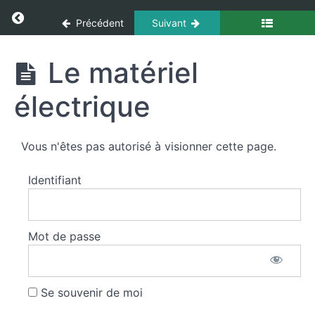
Panneau de gestion des cookies
Return to cours: Interventions Diverses
Précédent
Suivant
Interventions
Le matériel
Diverses
électrique
Épuisement
et
Assèchement
Vous n'êtes pas autorisé à visionner cette page.
Introduction
Identifiant
Le
matériel
thermique
Mot de passe
Le
matériel
hydraulique
Se souvenir de moi
Le
matériel