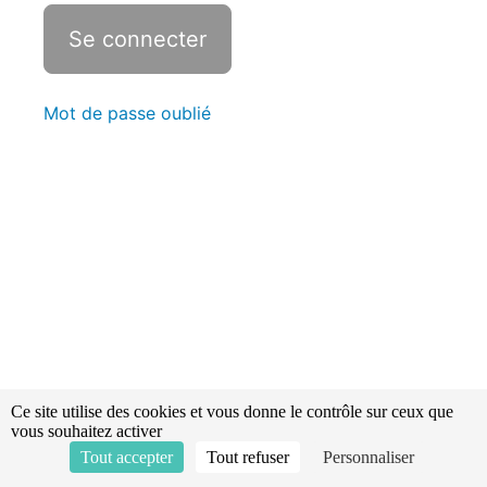
électrique
Le
matériel
manuel
Mot de passe oublié
Calcul
des
volumes
Calcul
des
surfaces
Révisions -
Statistiques
Les
ascenseurs
Ce site utilise des cookies et vous donne le contrôle sur ceux que
vous souhaitez activer
Capacité
Tout accepter
Tout refuser
Personnaliser
et