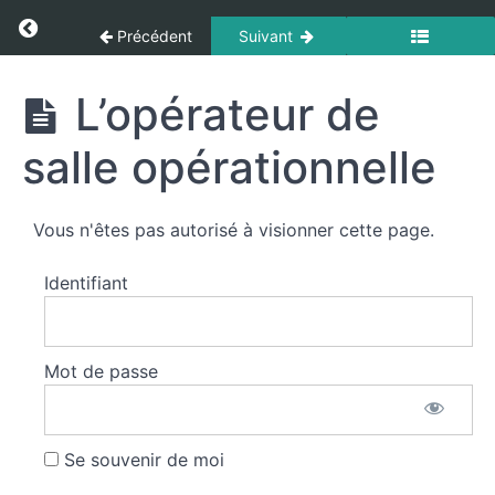
Panneau de gestion des cookies
Return to cours: Interventions Particulières
Précédent
Suivant
Interventions
en
présence
Interventions
L’opérateur de
de
Particulières
gaz
salle opérationnelle
Le
risque
Vous n'êtes pas autorisé à visionner cette page.
électrique
Identifiant
Le
risque
radiologique
Mot de passe
Le
risque
chimique
Se souvenir de moi