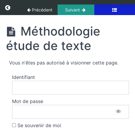
Panneau de gestion des cookies
Return to cours: Français
Précédent
Suivant
Français
Méthodologie
étude de texte
Modalité
épreuve
étude
Vous n'êtes pas autorisé à visionner cette page.
de
texte
Identifiant
Méthodologie
étude
Mot de passe
de
texte
Se souvenir de moi
Méthodologie
étude de