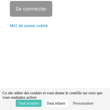
texte
Conjugaison
:
les
Mot de passe oublié
temps
de
l'indicatif
Les
homophones
La
phrase
La
Ce site utilise des cookies et vous donne le contrôle sur ceux que
phrase
vous souhaitez activer
et
Tout accepter
Tout refuser
Personnaliser
les