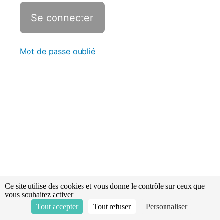
Accident
lié à la
foudre
Mot de passe oublié
Révisions -
Statistiques
Victimes
d'avalanches
Mesure
de
la
douleur
Ce site utilise des cookies et vous donne le contrôle sur ceux que
vous souhaitez activer
Tout accepter
Tout refuser
Personnaliser