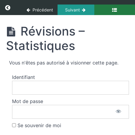
-
Panneau de gestion des cookies
Return to cours: Secourisme
Les
Précédent
Suivant
victimes
d'explosion
Secourisme
Révisions –
Les
Statistiques
plaies
Les
Vous n'êtes pas autorisé à visionner cette page.
noyades
Identifiant
Les
brûlures
Mot de passe
Accident
lié
à
la
Se souvenir de moi
foudre