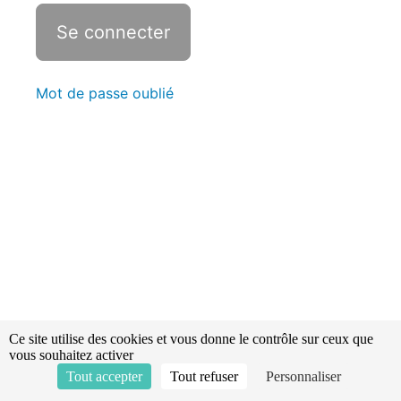
- Les
échelles à
main
Vidéo
explicative
- LSPCC
Mot de passe oublié
Vidéo
explicative
-
L'évolution
au moyen
du LSPCC
Sauvetages
et mises en
sécurité -
Révisions -
Statistiques
Ce site utilise des cookies et vous donne le contrôle sur ceux que
L'explosimétrie
vous souhaitez activer
Tout accepter
Tout refuser
Personnaliser
Les