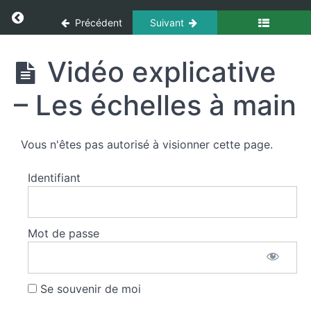
Engagement
Panneau de gestion des cookies
Return to cours: Techniques Opérationnelles
en
Précédent
Suivant
milieu
vicié
Techniques
Vidéo explicative
Opérationnelles
Sauvegarde
– Les échelles à main
Opérationnelle
Sauvetages
Vous n'êtes pas autorisé à visionner cette page.
et
mises
Identifiant
en
sécurité
Mot de passe
Sauvetages
et mises en
sécurité
Se souvenir de moi
Vidéo
explicative