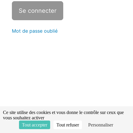
L'opérateur
de
salle
opérationnelle
Mot de passe oublié
L'opérateur
de salle
opérationnelle
Révisions -
Statistiques
Le
risque
effondrement
Ce site utilise des cookies et vous donne le contrôle sur ceux que
vous souhaitez activer
Tout accepter
Tout refuser
Personnaliser