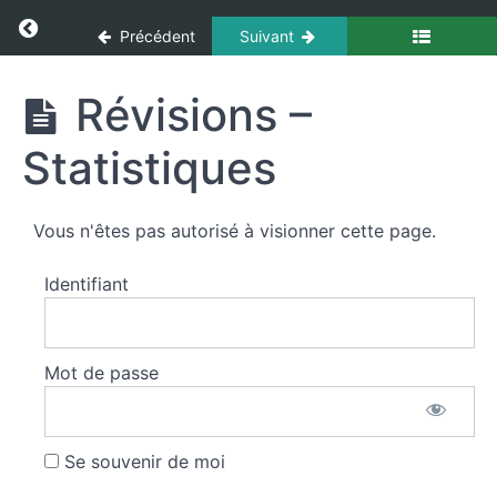
Panneau de gestion des cookies
Return to cours: Interventions Particulières
Précédent
Suivant
Interventions
en
présence
Interventions
Révisions –
de
Particulières
gaz
Statistiques
Le
risque
Vous n'êtes pas autorisé à visionner cette page.
électrique
Identifiant
Le
risque
radiologique
Mot de passe
Le
risque
chimique
Se souvenir de moi