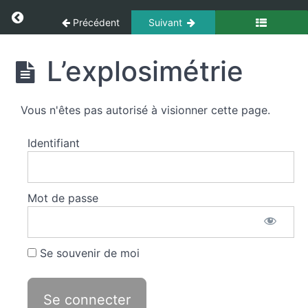
Panneau de gestion des cookies
Return to cours: Techniques Opérationnelles
Précédent
Suivant
Engagement
en
milieu
Techniques
L’explosimétrie
vicié
Opérationnelles
Sauvegarde
Vous n'êtes pas autorisé à visionner cette page.
Opérationnelle
Identifiant
Sauvetages
et
mises
Mot de passe
en
sécurité
Se souvenir de moi
L'explosimétrie
L'explosimétrie