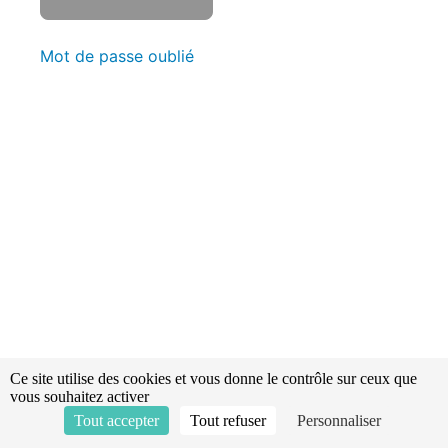
Explosimétrie
-
Mot de passe oublié
Récapitulatif
(Vidéo) -
Révisions -
Statistiques
Les
transmissions
La
topographie
Moyens
facilitant
l'intervention
Ce site utilise des cookies et vous donne le contrôle sur ceux que
des
vous souhaitez activer
sapeurs
Tout accepter
Tout refuser
Personnaliser
pompiers